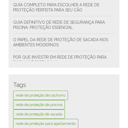
GUIA COMPLETO PARA ESCOLHER A REDE DE
PROTEÇÃO PERFEITA PARA SEU CÃO
GUIA DEFINITIVO DE REDE DE SEGURANÇA PARA
PISCINA: PROTEÇÃO ESSENCIAL
O PAPEL DA REDE DE PROTEÇÃO DE SACADA NOS
AMBIENTES MODERNOS
POR QUE INVESTIR EM REDE DE PROTEÇÃO PARA
PISCINAS É ESSENCIAL?
REDE DE PROTEÇÃO PARA APARTAMENTO: GUIA
COMPLETO PARA SEGURANÇA EFICAZ
Tags
REDE DE PROTEÇÃO PARA JANELA: GUIA COMPLETO
rede de proteção de cachorro
PARA SEGURANÇA RESIDENCIAL EFICAZ
rede de proteção de piscina
REDE DE PROTEÇÃO PARA JANELA: TUDO O QUE
rede de proteção de sacada
VOCÊ PRECISA SABER PARA GARANTIR SEGURANÇA
rede de proteção para apartamento
REDE DE PROTEÇÃO PARA PISCINA EM OSASCO: