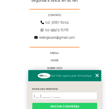
Segunda a Sexta: 8h ás 18h
CONTATO
(11) 3687-6204
(11) 99973-6776
redesjacare@gmail.com
MENU
HOME
SOBRE NÓS
Olá! Fale agora pelo WhatsApp
BLOG
CONTATO
Insira seu telefone
CATEGORIAS
FALE CONOSCO
INICIAR CONVERSA
MAPA DO SITE