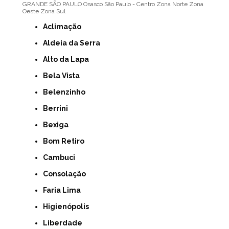
GRANDE SÃO PAULO
Osasco
São Paulo - Centro
Zona Norte
Zona
Oeste
Zona Sul
Aclimação
Aldeia da Serra
Alto da Lapa
Bela Vista
Belenzinho
Berrini
Bexiga
Bom Retiro
Cambuci
Consolação
Faria Lima
Higienópolis
Liberdade