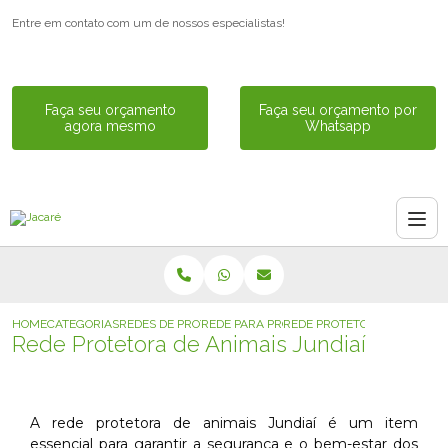
Entre em contato com um de nossos especialistas!
Faça seu orçamento
Faça seu orçamento por
agora mesmo
Whatsapp
HOME
CATEGORIAS
REDES DE PROTECAO PARA ANIMAIS
REDE PARA PROTECAO DE GATOS
REDE PROTETORA DE ANIMAI
Rede Protetora de Animais Jundiaí
A rede protetora de animais Jundiaí é um item
essencial para garantir a segurança e o bem-estar dos