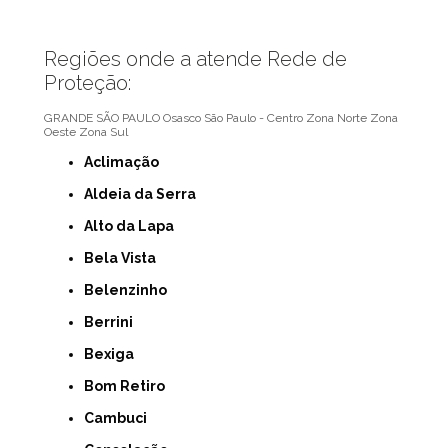
Regiões onde a atende Rede de
Proteção:
GRANDE SÃO PAULO
Osasco
São Paulo - Centro
Zona Norte
Zona
Oeste
Zona Sul
Aclimação
Aldeia da Serra
Alto da Lapa
Bela Vista
Belenzinho
Berrini
Bexiga
Bom Retiro
Cambuci