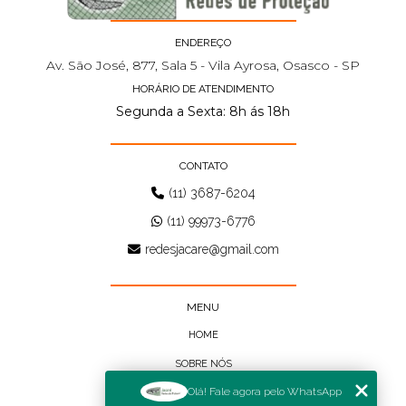
ENDEREÇO
Av. São José, 877, Sala 5 - Vila Ayrosa, Osasco - SP
HORÁRIO DE ATENDIMENTO
Segunda a Sexta: 8h ás 18h
CONTATO
(11) 3687-6204
(11) 99973-6776
redesjacare@gmail.com
MENU
HOME
SOBRE NÓS
Olá! Fale agora pelo WhatsApp
BLOG