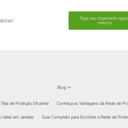
Faça seu orçamento agor
istas!
mesmo
Blog
Tela de Proteção Eficiente
Conheça as Vantagens da Rede de Pr
o Ideal em Janelas
Guia Completo para Escolher a Rede de Prote