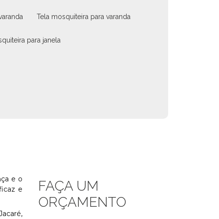
 varanda
tela mosquiteira para varanda
quiteira para janela
nça e o
FAÇA UM
ficaz e
ORÇAMENTO
Jacaré,