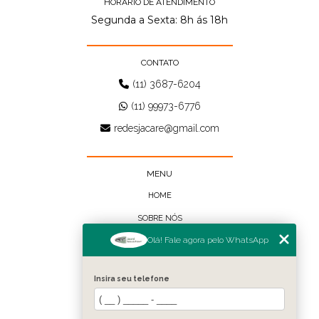
HORÁRIO DE ATENDIMENTO
Segunda a Sexta: 8h ás 18h
CONTATO
(11) 3687-6204
(11) 99973-6776
redesjacare@gmail.com
MENU
HOME
SOBRE NÓS
Olá! Fale agora pelo WhatsApp
BLOG
CONTATO
Insira seu telefone
CATEGORIAS
FALE CONOSCO