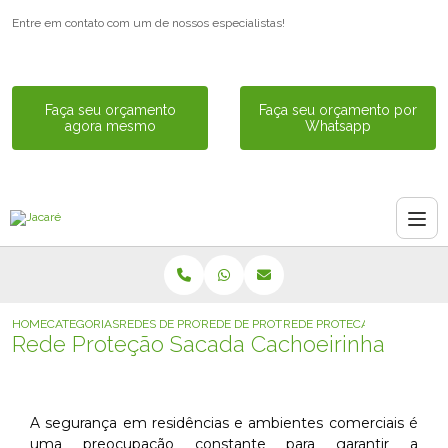
Entre em contato com um de nossos especialistas!
Faça seu orçamento
Faça seu orçamento por
agora mesmo
Whatsapp
HOME
CATEGORIAS
REDES DE PROTECAO PARA SACADA
REDE DE PROTECAO PARA SACADA
REDE PROTECAO SACADA CA
Rede Proteção Sacada Cachoeirinha
A segurança em residências e ambientes comerciais é
uma preocupação constante para garantir a