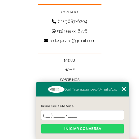
CONTATO
(11) 3687-6204
(11) 99973-6776
redesjacare@gmail.com
MENU
HOME
SOBRE NÓS
Olá! Fale agora pelo WhatsApp
BLOG
CONTATO
Insira seu telefone
CATEGORIAS
FALE CONOSCO
INICIAR CONVERSA
MAPA DO SITE