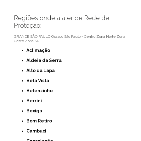
Regiões onde a atende Rede de
Proteção:
GRANDE SÃO PAULO
Osasco
São Paulo - Centro
Zona Norte
Zona
Oeste
Zona Sul
Aclimação
Aldeia da Serra
Alto da Lapa
Bela Vista
Belenzinho
Berrini
Bexiga
Bom Retiro
Cambuci
Consolação