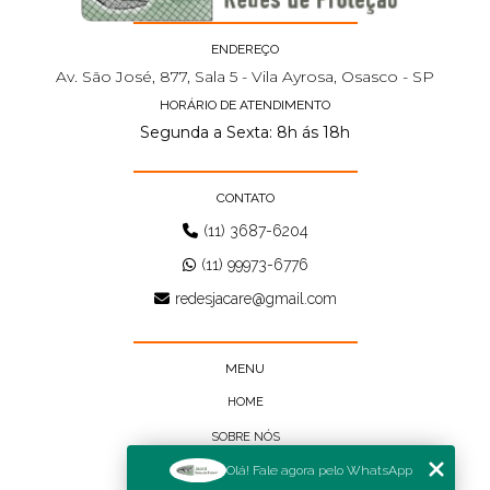
ENDEREÇO
Av. São José, 877, Sala 5 - Vila Ayrosa, Osasco - SP
HORÁRIO DE ATENDIMENTO
Segunda a Sexta: 8h ás 18h
CONTATO
(11) 3687-6204
(11) 99973-6776
redesjacare@gmail.com
MENU
HOME
SOBRE NÓS
Olá! Fale agora pelo WhatsApp
BLOG