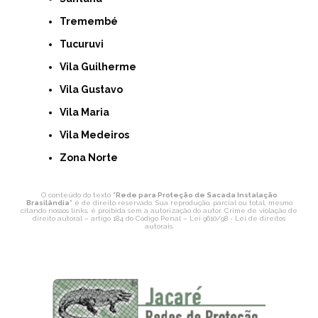
Tremembé
Tucuruvi
Vila Guilherme
Vila Gustavo
Vila Maria
Vila Medeiros
Zona Norte
O conteúdo do texto "
Rede para Proteção de Sacada Instalação
Brasilândia
" é de direito reservado. Sua reprodução, parcial ou total, mesmo
citando nossos links, é proibida sem a autorização do autor. Crime de violação de
direito autoral – artigo 184 do Código Penal –
Lei 9610/98 - Lei de direitos
autorais
.