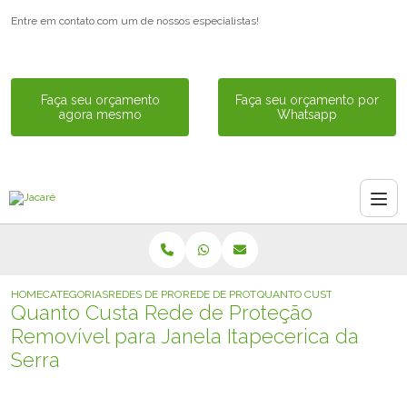
Entre em contato com um de nossos especialistas!
Faça seu orçamento
Faça seu orçamento por
agora mesmo
Whatsapp
HOME
CATEGORIAS
REDES DE PROTECAO PARA JANELA
REDE DE PROTECAO REMOVIVEL PARA JAN
QUANTO CUSTA REDE DE PRO
Quanto Custa Rede de Proteção
Removível para Janela Itapecerica da
Serra