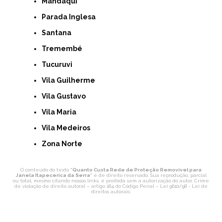
Mandaqui
Parada Inglesa
Santana
Tremembé
Tucuruvi
Vila Guilherme
Vila Gustavo
Vila Maria
Vila Medeiros
Zona Norte
O conteúdo do texto "
Quanto Custa Rede de Proteção Removível para
Janela Itapecerica da Serra
" é de direito reservado. Sua reprodução, parcial
ou total, mesmo citando nossos links, é proibida sem a autorização do autor. Crime
de violação de direito autoral – artigo 184 do Código Penal –
Lei 9610/98 - Lei de
direitos autorais
.