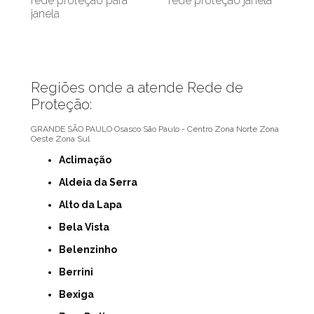
rede proteção para
rede proteção janela
janela
Regiões onde a atende Rede de
Proteção:
GRANDE SÃO PAULO
Osasco
São Paulo - Centro
Zona Norte
Zona
Oeste
Zona Sul
Aclimação
Aldeia da Serra
Alto da Lapa
Bela Vista
Belenzinho
Berrini
Bexiga