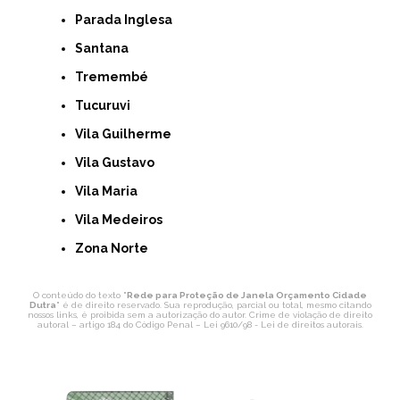
Parada Inglesa
Santana
Tremembé
Tucuruvi
Vila Guilherme
Vila Gustavo
Vila Maria
Vila Medeiros
Zona Norte
O conteúdo do texto "
Rede para Proteção de Janela Orçamento Cidade
Dutra
" é de direito reservado. Sua reprodução, parcial ou total, mesmo citando
nossos links, é proibida sem a autorização do autor. Crime de violação de direito
autoral – artigo 184 do Código Penal –
Lei 9610/98 - Lei de direitos autorais
.