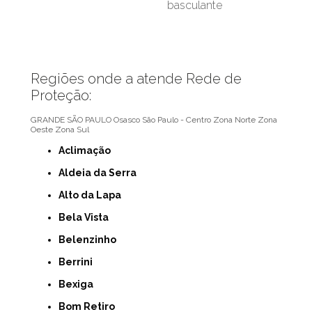
basculante
Regiões onde a atende Rede de
Proteção:
GRANDE SÃO PAULO
Osasco
São Paulo - Centro
Zona Norte
Zona
Oeste
Zona Sul
Aclimação
Aldeia da Serra
Alto da Lapa
Bela Vista
Belenzinho
Berrini
Bexiga
Bom Retiro