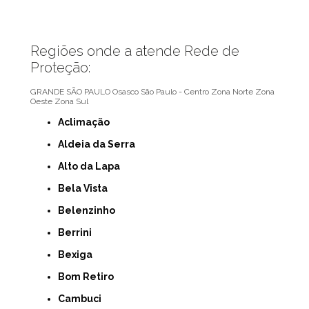
Regiões onde a atende Rede de
Proteção:
GRANDE SÃO PAULO
Osasco
São Paulo - Centro
Zona Norte
Zona
Oeste
Zona Sul
Aclimação
Aldeia da Serra
Alto da Lapa
Bela Vista
Belenzinho
Berrini
Bexiga
Bom Retiro
Cambuci