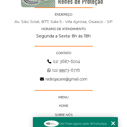
ENDEREÇO
Av. São José, 877, Sala 5 - Vila Ayrosa, Osasco - SP
HORÁRIO DE ATENDIMENTO
Segunda a Sexta: 8h ás 18h
CONTATO
(11) 3687-6204
(11) 99973-6776
redesjacare@gmail.com
MENU
HOME
SOBRE NÓS
Olá! Fale agora pelo WhatsApp
BLOG