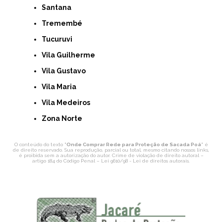
Santana
Tremembé
Tucuruvi
Vila Guilherme
Vila Gustavo
Vila Maria
Vila Medeiros
Zona Norte
O conteúdo do texto "
Onde Comprar Rede para Proteção de Sacada Poá
" é
de direito reservado. Sua reprodução, parcial ou total, mesmo citando nossos links,
é proibida sem a autorização do autor. Crime de violação de direito autoral –
artigo 184 do Código Penal –
Lei 9610/98 - Lei de direitos autorais
.