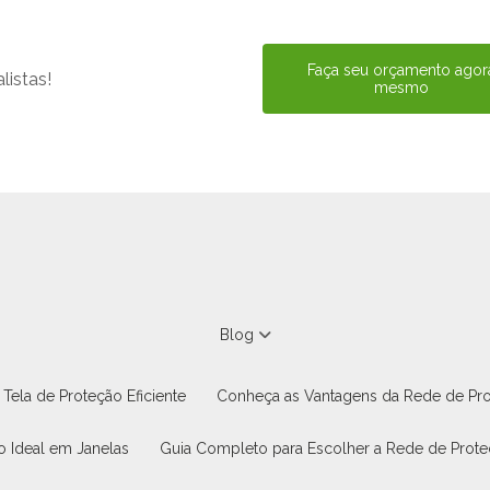
Faça seu orçamento agor
istas!
mesmo
Blog
Tela de Proteção Eficiente
Conheça as Vantagens da Rede de Pr
o Ideal em Janelas
Guia Completo para Escolher a Rede de Prote