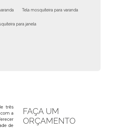
 varanda
tela mosquiteira para varanda
quiteira para janela
e três
FAÇA UM
o com a
ORÇAMENTO
ferecer
dade de