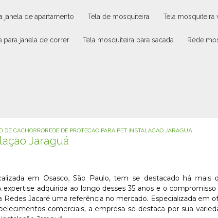
ra janela de apartamento
tela de mosquiteira
tela mosquiteira
a para janela de correr
tela mosquiteira para sacada
rede mos
AO DE CACHORRO
REDE DE PROTECAO PARA PET INSTALACAO JARAGUA
alação Jaraguá
alizada em Osasco, São Paulo, tem se destacado há mais d
 expertise adquirida ao longo desses 35 anos e o compromiss
a Redes Jacaré uma referência no mercado. Especializada em o
abelecimentos comerciais, a empresa se destaca por sua varie