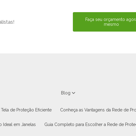
Faça seu orçamento agor
istas!
mesmo
Blog
Tela de Proteção Eficiente
Conheça as Vantagens da Rede de Pr
o Ideal em Janelas
Guia Completo para Escolher a Rede de Prote