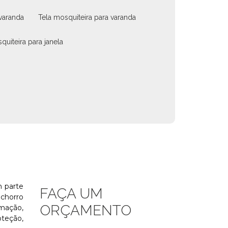
 varanda
tela mosquiteira para varanda
quiteira para janela
m parte
FAÇA UM
achorro
ORÇAMENTO
mação,
oteção,