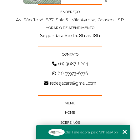
ENDEREÇO
Av. São José, 877, Sala 5 - Vila Ayrosa, Osasco - SP
HORÁRIO DE ATENDIMENTO
Segunda a Sexta: 8h ás 18h
CONTATO
(11) 3687-6204
(11) 99973-6776
redesjacare@gmail.com
MENU
HOME
SOBRE NÓS
Olá! Fale agora pelo WhatsApp
BLOG