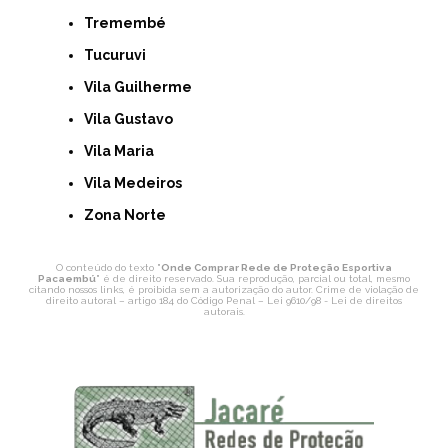
Tremembé
Tucuruvi
Vila Guilherme
Vila Gustavo
Vila Maria
Vila Medeiros
Zona Norte
O conteúdo do texto "
Onde Comprar Rede de Proteção Esportiva
Pacaembú
" é de direito reservado. Sua reprodução, parcial ou total, mesmo
citando nossos links, é proibida sem a autorização do autor. Crime de violação de
direito autoral – artigo 184 do Código Penal –
Lei 9610/98 - Lei de direitos
autorais
.