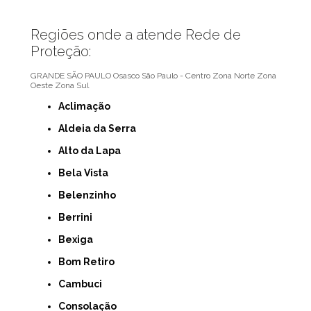
Regiões onde a atende Rede de
Proteção:
GRANDE SÃO PAULO
Osasco
São Paulo - Centro
Zona Norte
Zona
Oeste
Zona Sul
Aclimação
Aldeia da Serra
Alto da Lapa
Bela Vista
Belenzinho
Berrini
Bexiga
Bom Retiro
Cambuci
Consolação