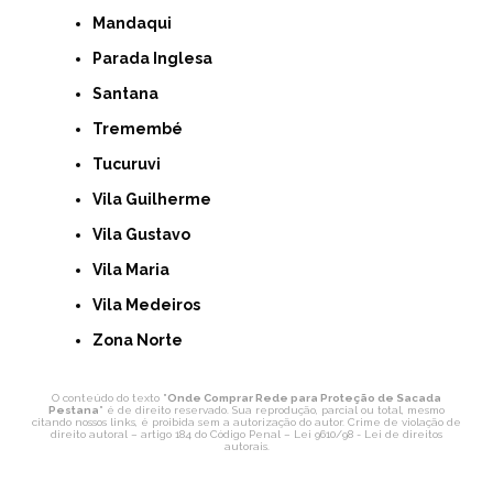
Mandaqui
Parada Inglesa
Santana
Tremembé
Tucuruvi
Vila Guilherme
Vila Gustavo
Vila Maria
Vila Medeiros
Zona Norte
O conteúdo do texto "
Onde Comprar Rede para Proteção de Sacada
Pestana
" é de direito reservado. Sua reprodução, parcial ou total, mesmo
citando nossos links, é proibida sem a autorização do autor. Crime de violação de
direito autoral – artigo 184 do Código Penal –
Lei 9610/98 - Lei de direitos
autorais
.