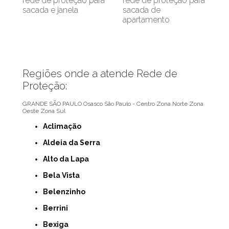
rede de proteção para
rede de proteção para
sacada e janela
sacada de
apartamento
Regiões onde a atende Rede de
Proteção:
GRANDE SÃO PAULO
Osasco
São Paulo - Centro
Zona Norte
Zona
Oeste
Zona Sul
Aclimação
Aldeia da Serra
Alto da Lapa
Bela Vista
Belenzinho
Berrini
Bexiga