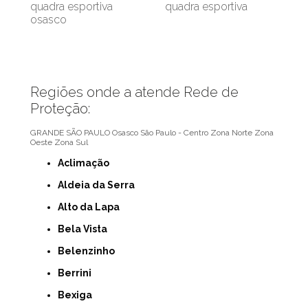
quadra esportiva
quadra esportiva
osasco
Regiões onde a atende Rede de
Proteção:
GRANDE SÃO PAULO
Osasco
São Paulo - Centro
Zona Norte
Zona
Oeste
Zona Sul
Aclimação
Aldeia da Serra
Alto da Lapa
Bela Vista
Belenzinho
Berrini
Bexiga