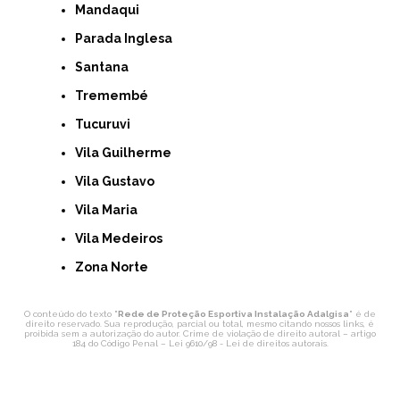
Mandaqui
Parada Inglesa
Santana
Tremembé
Tucuruvi
Vila Guilherme
Vila Gustavo
Vila Maria
Vila Medeiros
Zona Norte
O conteúdo do texto "
Rede de Proteção Esportiva Instalação Adalgisa
" é de
direito reservado. Sua reprodução, parcial ou total, mesmo citando nossos links, é
proibida sem a autorização do autor. Crime de violação de direito autoral – artigo
184 do Código Penal –
Lei 9610/98 - Lei de direitos autorais
.