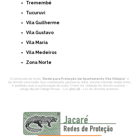
Tremembé
Tucuruvi
Vila Guilherme
Vila Gustavo
Vila Maria
Vila Medeiros
Zona Norte
O conteúdo do texto "
Rede para Proteção de Apartamento Vila Olímpia
" é
de direito reservado. Sua reprodução, parcial ou total, mesmo citando nossos links,
é proibida sem a autorização do autor. Crime de violação de direito autoral –
artigo 184 do Código Penal –
Lei 9610/98 - Lei de direitos autorais
.