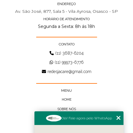
ENDEREÇO
Av. São José, 877, Sala 5 - Vila Ayrosa, Osasco - SP
HORÁRIO DE ATENDIMENTO
Segunda a Sexta: 8h ás 18h
CONTATO
(11) 3687-6204
(11) 99973-6776
redesjacare@gmail.com
MENU
HOME
SOBRE NÓS
Olá! Fale agora pelo WhatsApp
BLOG
CONTATO