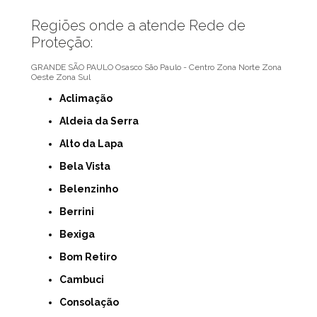
Regiões onde a atende Rede de
Proteção:
GRANDE SÃO PAULO
Osasco
São Paulo - Centro
Zona Norte
Zona
Oeste
Zona Sul
Aclimação
Aldeia da Serra
Alto da Lapa
Bela Vista
Belenzinho
Berrini
Bexiga
Bom Retiro
Cambuci
Consolação